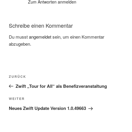
Zum Antworten anmelden
Schreibe einen Kommentar
Du musst
angemeldet
sein, um einen Kommentar
abzugeben.
Beitragsnavigation
Vorheriger
ZURÜCK
Beitrag
Zwift „Tour for All“ als Benefizveranstaltung
Nächster
WEITER
Beitrag
Neues Zwift Update Version 1.0.49663