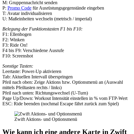
M: Gruppennachricht senden
P:
Promo Code
für Ausrüstungsgegenstände eingeben
T: Avatar individualisieren
U: Maßeinheiten wechseln (metrisch / imperial)
Belegung der Funktionstasten F1 bis F10:
F1: Ellenbogen
F2: Winken
F3: Ride On!
F4 bis F9: Verschiedene Ausrufe
F10: Screenshot
Sonstige Tasten:
Leertaste: Power-Up aktivieren
Tab: Aktuellen Intervall überspringen
Pfeil nach oben: Zeige Aktions bzw. Optionsmenü an (Auswahl
mittels Pfeiltasten rechts / links)
Pfeil nach unten: Richtungswechsel (U-Turn)
Page Up/Down: Workout Intensität einstellen in % vom FTP-Wert
ESC: Ride beenden (nochmal Escape fährt zurück zum Spiel)
Zwift Aktions- und Optionsmenü
Wie kann ich eine andere Karte in Zwift