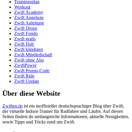
Trainingsplan
Workout
Zwift Academy
Zwift Angebote
Zwift Anleitung
Zwift Drops
Zwift Fondo
Zwift gratis
Zwift Hub
Zwift kündigen
Zwift Mitgliedschaft
Zwift ohne Abo
ZwiftPower
Zwift Promo-Code
Zwift Ride
Zwift Update
Über diese Website
Zwiften.de
ist ein inoffizieller deutschsprachiger Blog über Zwift,
der virtuelle Indoor-Trainer für Radfahrer und Läufer. Auf diesen
Seiten findest du umfangreiche Informationen, aktuelle Neuigkeiten,
sowie Tipps und Tricks rund um Zwift.