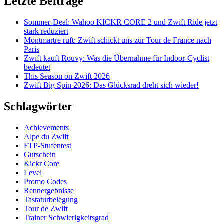
Letzte Beiträge
Sommer-Deal: Wahoo KICKR CORE 2 und Zwift Ride jetzt
stark reduziert
Montmartre ruft: Zwift schickt uns zur Tour de France nach
Paris
Zwift kauft Rouvy: Was die Übernahme für Indoor-Cyclist
bedeutet
This Season on Zwift 2026
Zwift Big Spin 2026: Das Glücksrad dreht sich wieder!
Schlagwörter
Achievements
Alpe du Zwift
FTP-Stufentest
Gutschein
Kickr Core
Level
Promo Codes
Rennergebnisse
Tastaturbelegung
Tour de Zwift
Trainer Schwierigkeitsgrad