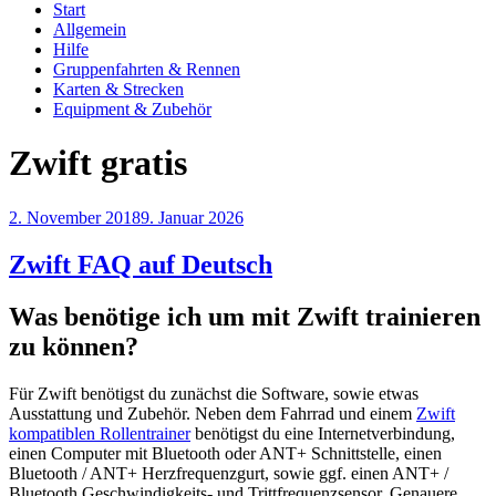
Start
Allgemein
Hilfe
Gruppenfahrten & Rennen
Karten & Strecken
Equipment & Zubehör
Zwift gratis
Veröffentlicht
2. November 2018
9. Januar 2026
am
Zwift FAQ auf Deutsch
Was benötige ich um mit Zwift trainieren
zu können?
Für Zwift benötigst du zunächst die Software, sowie etwas
Ausstattung und Zubehör. Neben dem Fahrrad und einem
Zwift
kompatiblen Rollentrainer
benötigst du eine Internetverbindung,
einen Computer mit Bluetooth oder ANT+ Schnittstelle, einen
Bluetooth / ANT+ Herzfrequenzgurt, sowie ggf. einen ANT+ /
Bluetooth Geschwindigkeits- und Trittfrequenzsensor. Genauere