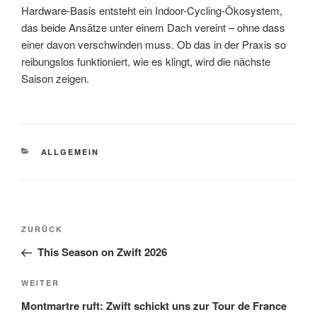
Hardware-Basis entsteht ein Indoor-Cycling-Ökosystem,
das beide Ansätze unter einem Dach vereint – ohne dass
einer davon verschwinden muss. Ob das in der Praxis so
reibungslos funktioniert, wie es klingt, wird die nächste
Saison zeigen.
KATEGORIEN
ALLGEMEIN
Beitragsnavigation
Vorheriger
ZURÜCK
Beitrag
This Season on Zwift 2026
Nächster
WEITER
Beitrag
Montmartre ruft: Zwift schickt uns zur Tour de France