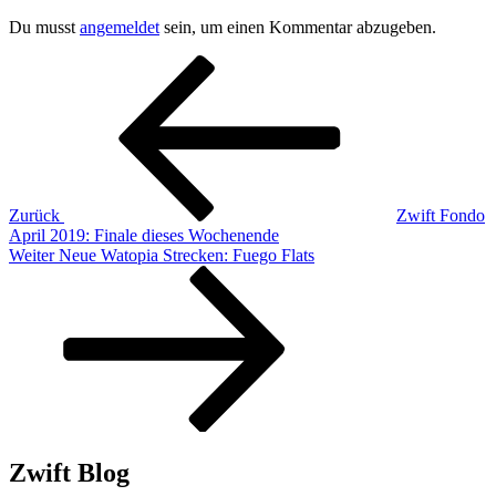
Du musst
angemeldet
sein, um einen Kommentar abzugeben.
Beitragsnavigation
Vorheriger
Beitrag
Zurück
Zwift Fondo
April 2019: Finale dieses Wochenende
Nächster
Weiter
Neue Watopia Strecken: Fuego Flats
Beitrag
Zwift Blog