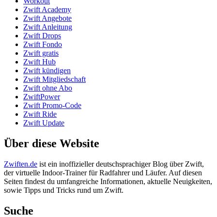
Workout
Zwift Academy
Zwift Angebote
Zwift Anleitung
Zwift Drops
Zwift Fondo
Zwift gratis
Zwift Hub
Zwift kündigen
Zwift Mitgliedschaft
Zwift ohne Abo
ZwiftPower
Zwift Promo-Code
Zwift Ride
Zwift Update
Über diese Website
Zwiften.de
ist ein inoffizieller deutschsprachiger Blog über Zwift,
der virtuelle Indoor-Trainer für Radfahrer und Läufer. Auf diesen
Seiten findest du umfangreiche Informationen, aktuelle Neuigkeiten,
sowie Tipps und Tricks rund um Zwift.
Suche