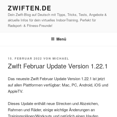
Zum
ZWIFTEN.DE
Inhalt
Dein Zwift-Blog auf Deutsch mit Tipps, Tricks, Tests, Angebote &
springen
aktuelle Infos für dein virtuelles Indoor-Training. Perfekt für
Radsport- & Fitness-Freunde!
Menü
VERÖFFENTLICHT
15. FEBRUAR 2022
VON
MICHAEL
AM
Zwift Februar Update Version 1.22.1
Das neueste Zwift Februar Update Version 1.22.1 ist jetzt
auf allen Plattformen verfügbar: Mac, PC, Android, iOS und
AppleTV.
Dieses Update enthält neue Strecken und Abzeichen,
Rahmen und Räder, einige wichtige Änderungen an
Trainingsplänen/Workouts und natürlich einen Haufen