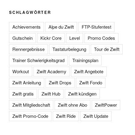
SCHLAGWÖRTER
Achievements
Alpe du Zwift
FTP-Stufentest
Gutschein
Kickr Core
Level
Promo Codes
Rennergebnisse
Tastaturbelegung
Tour de Zwift
Trainer Schwierigkeitsgrad
Trainingsplan
Workout
Zwift Academy
Zwift Angebote
Zwift Anleitung
Zwift Drops
Zwift Fondo
Zwift gratis
Zwift Hub
Zwift kündigen
Zwift Mitgliedschaft
Zwift ohne Abo
ZwiftPower
Zwift Promo-Code
Zwift Ride
Zwift Update