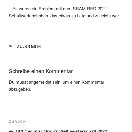
– Es wurde ein Problem mit dem SRAM RED 2021
Schaltwerk behoben, das etwas zu billig und zu leicht war.
KATEGORIEN
ALLGEMEIN
Schreibe einen Kommentar
Du musst
angemeldet
sein, um einen Kommentar
abzugeben.
Beitragsnavigation
Vorheriger
ZURÜCK
Beitrag
UCI Cycling ESports Weltmeisterschaft 2022: