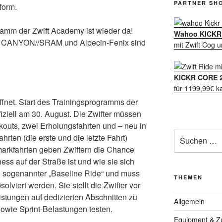
PARTNER SH
form.
ramm der Zwift Academy ist wieder da!
Wahoo KICKR 
ei CANYON//SRAM und Alpecin-Fenix sind
mit Zwift Cog u
KICKR CORE 
für 1199,99€ k
ffnet. Start des Trainingsprogramms der
iziell am 30. August. Die Zwifter müssen
kouts, zwei Erholungsfahrten und – neu in
Suche
rten (die erste und die letzte Fahrt)
nach:
arkfahrten geben Zwiftern die Chance
ness auf der Straße ist und wie sie sich
ein sogenannter „Baseline Ride“ und muss
THEMEN
lviert werden. Sie stellt die Zwifter vor
istungen auf dedizierten Abschnitten zu
Allgemein
sowie Sprint-Belastungen testen.
Equipment & Z