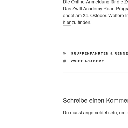
Die Online-Anmeldung für die Zw
Das Zwift Academy Road-Progr
endet am 24. Oktober. Weitere 
hier
zu finden.
KATEGORIEN
GRUPPENFAHRTEN & RENN
SCHLAGWÖRTER
ZWIFT ACADEMY
Schreibe einen Komme
Du musst
angemeldet
sein, um 