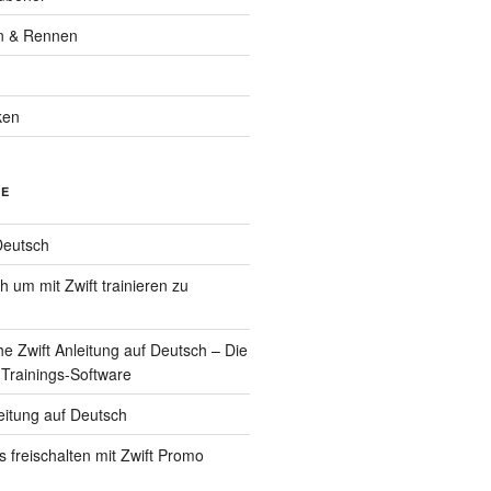
n & Rennen
ken
GE
Deutsch
 um mit Zwift trainieren zu
he Zwift Anleitung auf Deutsch – Die
 Trainings-Software
eitung auf Deutsch
ys freischalten mit Zwift Promo