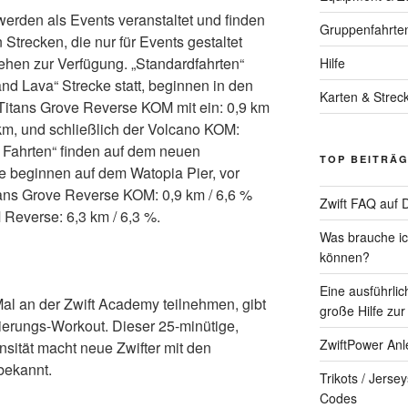
erden als Events veranstaltet und finden
Gruppenfahrte
 Strecken, die nur für Events gestaltet
tehen zur Verfügung. „Standardfahrten“
Hilfe
nd Lava“ Strecke statt, beginnen in den
Karten & Strec
Titans Grove Reverse KOM mit ein: 0,9 km
 km, und schließlich der Volcano KOM:
e Fahrten“ finden auf dem neuen
TOP BEITRÄ
ie beginnen auf dem Watopia Pier, vor
tans Grove Reverse KOM: 0,9 km / 6,6 %
Zwift FAQ auf 
Reverse: 6,3 km / 6,3 %.
Was brauche ich
können?
Eine ausführlic
Mal an der Zwift Academy teilnehmen, gibt
große Hilfe zur
ierungs-Workout. Dieser 25-minütige,
ZwiftPower Anl
nsität macht neue Zwifter mit den
bekannt.
Trikots / Jerse
Codes