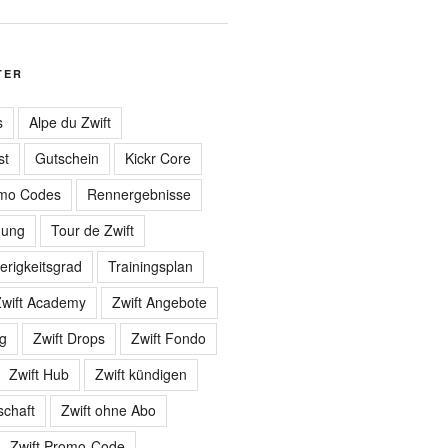
TER
s
Alpe du Zwift
st
Gutschein
Kickr Core
mo Codes
Rennergebnisse
gung
Tour de Zwift
erigkeitsgrad
Trainingsplan
wift Academy
Zwift Angebote
ng
Zwift Drops
Zwift Fondo
Zwift Hub
Zwift kündigen
schaft
Zwift ohne Abo
Zwift Promo-Code