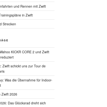
enfahrten und Rennen mit Zwift
rainingspläne in Zwift
nd Strecken
RÄGE
Wahoo KICKR CORE 2 und Zwift
 reduziert
: Zwift schickt uns zur Tour de
ris
uvy: Was die Übernahme für Indoor-
t
 Zwift 2026
2026: Das Glücksrad dreht sich