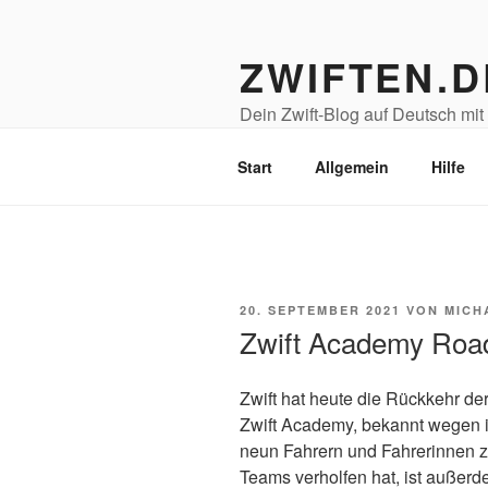
Zum
Inhalt
ZWIFTEN.D
springen
Dein Zwift-Blog auf Deutsch mit T
Radsport- & Fitness-Freunde!
Start
Allgemein
Hilfe
VERÖFFENTLICHT
20. SEPTEMBER 2021
VON
MICH
AM
Zwift Academy Road
Zwift hat heute die Rückkehr d
Zwift Academy, bekannt wegen i
neun Fahrern und Fahrerinnen zu
Teams verholfen hat, ist außerd