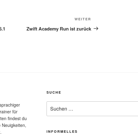
Nächster
WEITER
Beitrag
6.1
Zwift Academy Run ist zurück
SUCHE
Suche
hsprachiger
nach:
rainer für
ten findest du
e Neuigkeiten,
.
INFORMELLES