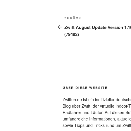
Beitragsnavigation
Vorheriger
ZURÜCK
Beitrag
Zwift August Update Version 1.1
(79492)
ÜBER DIESE WEBSITE
Zwiften.de
ist ein inoffizieller deutsc
Blog über Zwift, der virtuelle Indoor-T
Radfahrer und Läufer. Auf diesen Sei
umfangreiche Informationen, aktuell
sowie Tipps und Tricks rund um Zwift