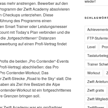
wieder!
twas mehr anstrengen. Bewerber auf den
 Programm der Zwift Academy absolvieren
den Checkups unterziehen. Diese
SCHLAGWÖR
sführung des Programms einen
en Smart Trainer oder Leistungsmesser
Achievement
count mit Today‘s Plan verbinden und die
ie „fortgeschrittenen“ Distanzen
FTP-Stufente
ewerbung auf einen Profi-Vertrag findet
Level
Pro
Tastaturbele
ofis die beiden „Pro Contender“-Events
Trainer Schwi
Profi-Vertrag) abschließen: das Pro
Pro Contender-Workout. Das
Workout
Z
r Zwift-Strecke „Road to the Sky“ statt. Die
Zwift Anleitu
aben als Ziel ihre Bestzeit die Alpe
ontender-Workout ist ein fortgeschrittenes
Zwift gratis
re Grenzen bringen soll.
Zwift Mitglied
der Zwift Academy war ein großartiger
ZwiftPower