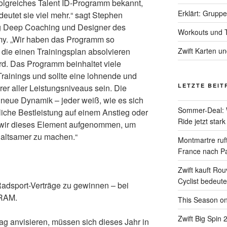
rfolgreiches Talent ID-Programm bekannt,
Erklärt: Grupp
utet sie viel mehr.“ sagt Stephen
ig Deep Coaching und Designer des
Workouts und T
my. „Wir haben das Programm so
 die einen Trainingsplan absolvieren
Zwift Karten u
d. Das Programm beinhaltet viele
rainings und sollte eine lohnende und
LETZTE BEIT
rer aller Leistungsniveaus sein. Die
e neue Dynamik – jeder weiß, wie es sich
Sommer-Deal: 
iche Bestleistung auf einem Anstieg oder
Ride jetzt stark
en wir dieses Element aufgenommen, um
haltsamer zu machen.“
Montmartre ruft
France nach Pa
Zwift kauft Ro
Cyclist bedeute
Radsport-Verträge zu gewinnen – bei
SRAM.
This Season on
Zwift Big Spin 
rag anvisieren, müssen sich dieses Jahr in