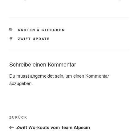
KATEGORIEN
KARTEN & STRECKEN
SCHLAGWÖRTER
ZWIFT UPDATE
Schreibe einen Kommentar
Du musst
angemeldet
sein, um einen Kommentar
abzugeben.
Beitragsnavigation
Vorheriger
ZURÜCK
Beitrag
Zwift Workouts vom Team Alpecin