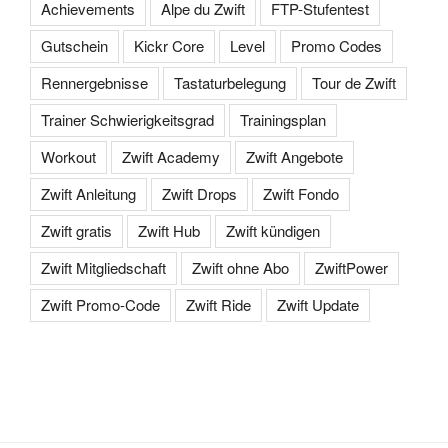
Achievements
Alpe du Zwift
FTP-Stufentest
Gutschein
Kickr Core
Level
Promo Codes
Rennergebnisse
Tastaturbelegung
Tour de Zwift
Trainer Schwierigkeitsgrad
Trainingsplan
Workout
Zwift Academy
Zwift Angebote
Zwift Anleitung
Zwift Drops
Zwift Fondo
Zwift gratis
Zwift Hub
Zwift kündigen
Zwift Mitgliedschaft
Zwift ohne Abo
ZwiftPower
Zwift Promo-Code
Zwift Ride
Zwift Update