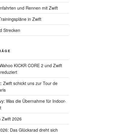
enfahrten und Rennen mit Zwift
rainingspläne in Zwift
nd Strecken
RÄGE
Wahoo KICKR CORE 2 und Zwift
 reduziert
: Zwift schickt uns zur Tour de
ris
uvy: Was die Übernahme für Indoor-
t
 Zwift 2026
2026: Das Glücksrad dreht sich