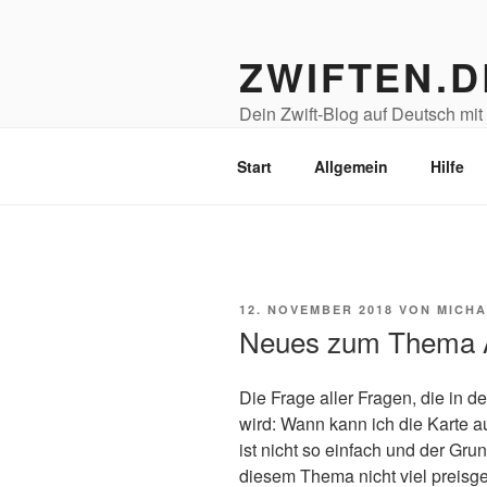
Zum
Inhalt
ZWIFTEN.D
springen
Dein Zwift-Blog auf Deutsch mit T
Radsport- & Fitness-Freunde!
Start
Allgemein
Hilfe
VERÖFFENTLICHT
12. NOVEMBER 2018
VON
MICHA
AM
Neues zum Thema A
Die Frage aller Fragen, die in de
wird: Wann kann ich die Karte a
ist nicht so einfach und der Gru
diesem Thema nicht viel preisge