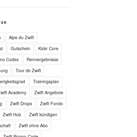
TER
s
Alpe du Zwift
st
Gutschein
Kickr Core
mo Codes
Rennergebnisse
gung
Tour de Zwift
erigkeitsgrad
Trainingsplan
wift Academy
Zwift Angebote
ng
Zwift Drops
Zwift Fondo
Zwift Hub
Zwift kündigen
schaft
Zwift ohne Abo
Zwift Promo-Code