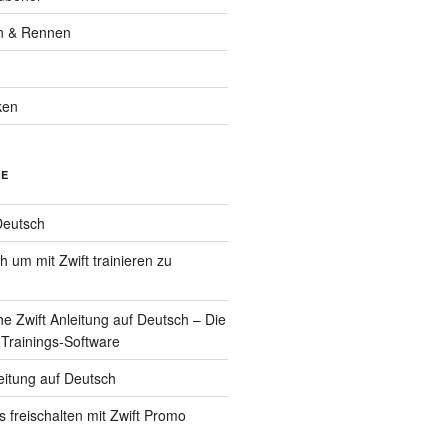
n & Rennen
ken
GE
Deutsch
 um mit Zwift trainieren zu
he Zwift Anleitung auf Deutsch – Die
 Trainings-Software
eitung auf Deutsch
ys freischalten mit Zwift Promo