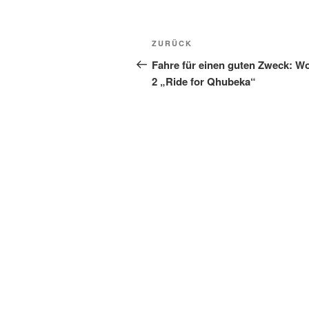
Beitragsnavigation
Vorheriger
ZURÜCK
Beitrag
Fahre für einen guten Zweck: W
2 „Ride for Qhubeka“