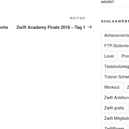
wieder!
Nächster
WEITER
SCHLAGWÖR
Beitrag
oche
Zwift Academy Finale 2018 – Tag 1
Achievement
FTP-Stufente
Level
Pro
Tastaturbele
Trainer Schwi
Workout
Z
Zwift Anleitu
Zwift gratis
Zwift Mitglied
ZwiftPower