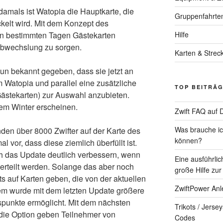
amals ist Watopia die Hauptkarte, die
Gruppenfahrte
kelt wird. Mit dem Konzept des
n bestimmten Tagen Gästekarten
Hilfe
Abwechslung zu sorgen.
Karten & Strec
nun bekannt gegeben, dass sie jetzt an
m Watopia und parallel eine zusätzliche
TOP BEITRÄ
Gästekarten) zur Auswahl anzubieten.
sem Winter erscheinen.
Zwift FAQ auf 
Was brauche ich
nden über 8000 Zwifter auf der Karte des
können?
 vor, dass diese ziemlich überfüllt ist.
ch das Update deutlich verbessern, wenn
Eine ausführlic
erteilt werden. Solange das aber noch
große Hilfe zur
ts auf Karten geben, die von der aktuellen
ZwiftPower Anl
m wurde mit dem letzten Update größere
gspunkte ermöglicht. Mit dem nächsten
Trikots / Jerse
 die Option geben Teilnehmer von
Codes