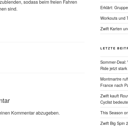
zublenden, sodass beim freien Fahren
Erklärt: Grupp
hen sind.
Workouts und T
Zwift Karten u
LETZTE BEIT
Sommer-Deal: 
Ride jetzt stark
Montmartre ruft
France nach Pa
Zwift kauft Ro
ntar
Cyclist bedeute
einen Kommentar abzugeben.
This Season on
Zwift Big Spin 