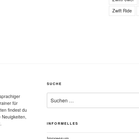
Zwift Ride
SUCHE
Suche
hsprachiger
nach:
rainer für
ten findest du
e Neuigkeiten,
.
INFORMELLES
Impressum