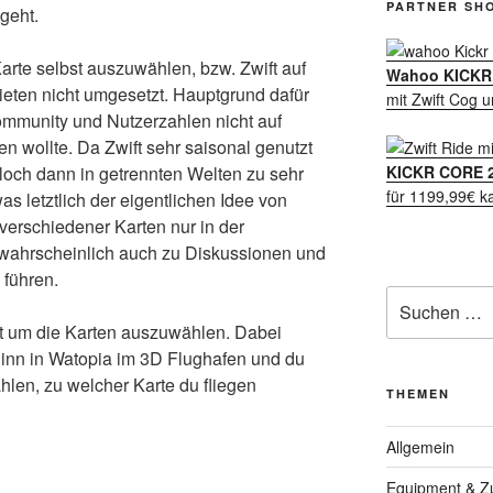
PARTNER SH
 geht.
Karte selbst auszuwählen, bzw. Zwift auf
Wahoo KICKR 
ieten nicht umgesetzt. Hauptgrund dafür
mit Zwift Cog u
Community und Nutzerzahlen nicht auf
en wollte. Da Zwift sehr saisonal genutzt
KICKR CORE 
och dann in getrennten Welten zu sehr
für 1199,99€ k
s letztlich der eigentlichen Idee von
 verschiedener Karten nur in der
wahrscheinlich auch zu Diskussionen und
führen.
Suche
nach:
t um die Karten auszuwählen. Dabei
ginn in Watopia im 3D Flughafen und du
len, zu welcher Karte du fliegen
THEMEN
Allgemein
Equipment & Z