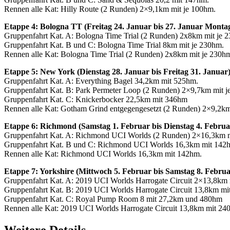
Rennen alle Kat: Hilly Route (2 Runden) 2×9,1km mit je 100hm.
Etappe 4: Bologna TT (Freitag 24. Januar bis 27. Januar Monta
Gruppenfahrt Kat. A: Bologna Time Trial (2 Runden) 2x8km mit je 
Gruppenfahrt Kat. B und C: Bologna Time Trial 8km mit je 230hm.
Rennen alle Kat: Bologna Time Trial (2 Runden) 2x8km mit je 230h
Etappe 5: New York (Dienstag 28. Januar bis Freitag 31. Januar
Gruppenfahrt Kat. A: Everything Bagel 34,2km mit 525hm.
Gruppenfahrt Kat. B: Park Permeter Loop (2 Runden) 2×9,7km mit j
Gruppenfahrt Kat. C: Knickerbocker 22,5km mit 346hm
Rennen alle Kat: Gotham Grind entgegengesetzt (2 Runden) 2×9,2km
Etappe 6: Richmond (Samstag 1. Februar bis Dienstag 4. Februa
Gruppenfahrt Kat. A: Richmond UCI Worlds (2 Runden) 2×16,3km m
Gruppenfahrt Kat. B und C: Richmond UCI Worlds 16,3km mit 142
Rennen alle Kat: Richmond UCI Worlds 16,3km mit 142hm.
Etappe 7: Yorkshire (Mittwoch 5. Februar bis Samstag 8. Februa
Gruppenfahrt Kat. A: 2019 UCI Worlds Harrogate Circuit 2×13,8km 
Gruppenfahrt Kat. B: 2019 UCI Worlds Harrogate Circuit 13,8km m
Gruppenfahrt Kat. C: Royal Pump Room 8 mit 27,2km und 480hm
Rennen alle Kat: 2019 UCI Worlds Harrogate Circuit 13,8km mit 2
Weitere Details