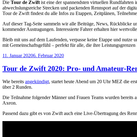
Die
Tour de Zwift
ist eine der spannendsten virtuellen Rundfahrten 
abwechslungsreiche Strecken und packenden Rennsport auf der digitale
Tour de Zwift findest du alle Infos zu Etappen, Zeitplänen, Teilnehm
Auf dieser Tag‑Seite sammeln wir alle Beiträge, News, Rückblicke u
kommender Austragungen. Interessierte Fahrer erhalten hier wertvol
Bleib mit uns auf dem Laufenden, verpasse keine Etappe und nutze un
mit Gemeinschaftsgefühl – perfekt für alle, die ihre Leistungsgrenzen 
Veröffentlicht
11. Januar 2020
6. Februar 2020
am
Tour de Zwift 2020: Pro- und Amateur-Ren
Wie bereits
angekündigt
, startet heute Abend um 20 Uhr MEZ die er
über 2 Runden.
Die Teilnahme folgender Männer und Frauen Teams wurden berei
Axeon.
Passend dazu gibt es von Zwift auch eine Live-Übertragung des Re