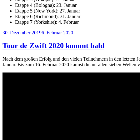
Etappe 4 (Bologna): 23. Januar
Etappe 5 (New York): 27. Januar
Etappe 6 (Richmond): 31. Januar
Etappe 7 (Yorkshire): 4. Februar
Veröffentlicht
30. Dezember 2019
6. Februar 2020
am
Tour de Zwift 2020 kommt bald
Nach dem großen Erfolg und den vielen Teilnehmern in den letzten J
Januar. Bis zum 16. Februar 2020 kannst du auf allen sieben Welten 