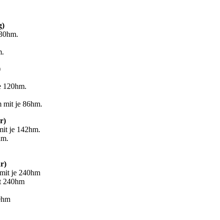
g)
230hm.
m.
)
e 120hm.
 mit je 86hm.
r)
it je 142hm.
hm.
r)
mit je 240hm
it 240hm
40hm