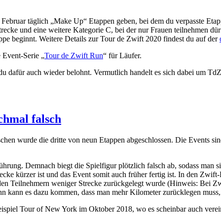
. Februar täglich „Make Up“ Etappen geben, bei dem du verpasste Etap
Strecke und eine weitere Kategorie C, bei der nur Frauen teilnehmen dü
pe beginnt. Weitere Details zur Tour de Zwift 2020 findest du auf der
e Event-Serie „
Tour de Zwift Run
“ für Läufer.
 du dafür auch wieder belohnt. Vermutlich handelt es sich dabei um TdZ
chmal falsch
wischen wurde die dritte von neun Etappen abgeschlossen. Die Events si
hrung. Demnach biegt die Spielfigur plötzlich falsch ab, sodass man s
ke kürzer ist und das Event somit auch früher fertig ist. In den Zwift-
nden Teilnehmern weniger Strecke zurückgelegt wurde (Hinweis: Bei Zwi
nn kann es dazu kommen, dass man mehr Kilometer zurücklegen muss, wi
ispiel Tour of New York im Oktober 2018, wo es scheinbar auch verei