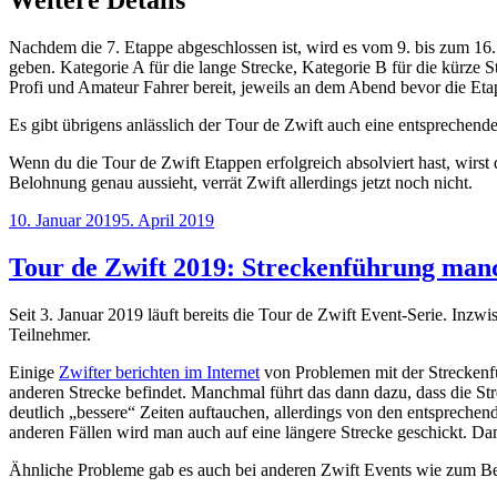
Nachdem die 7. Etappe abgeschlossen ist, wird es vom 9. bis zum 16
geben. Kategorie A für die lange Strecke, Kategorie B für die kürze 
Profi und Amateur Fahrer bereit, jeweils an dem Abend bevor die Etap
Es gibt übrigens anlässlich der Tour de Zwift auch eine entsprechend
Wenn du die Tour de Zwift Etappen erfolgreich absolviert hast, wirst
Belohnung genau aussieht, verrät Zwift allerdings jetzt noch nicht.
Veröffentlicht
10. Januar 2019
5. April 2019
am
Tour de Zwift 2019: Streckenführung man
Seit 3. Januar 2019 läuft bereits die Tour de Zwift Event-Serie. Inz
Teilnehmer.
Einige
Zwifter berichten im Internet
von Problemen mit der Streckenfü
anderen Strecke befindet. Manchmal führt das dann dazu, dass die Strec
deutlich „bessere“ Zeiten auftauchen, allerdings von den entspreche
anderen Fällen wird man auch auf eine längere Strecke geschickt. Da
Ähnliche Probleme gab es auch bei anderen Zwift Events wie zum Be