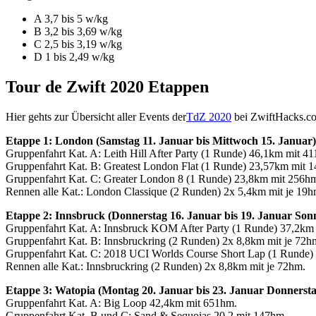
A 3,7 bis 5 w/kg
B 3,2 bis 3,69 w/kg
C 2,5 bis 3,19 w/kg
D 1 bis 2,49 w/kg
Tour de Zwift 2020 Etappen
Hier gehts zur Übersicht aller Events der
TdZ 2020
bei ZwiftHacks.c
Etappe 1: London (Samstag 11. Januar bis Mittwoch 15. Januar)
Gruppenfahrt Kat. A: Leith Hill After Party (1 Runde) 46,1km mit 4
Gruppenfahrt Kat. B: Greatest London Flat (1 Runde) 23,57km mit 
Gruppenfahrt Kat. C: Greater London 8 (1 Runde) 23,8km mit 256h
Rennen alle Kat.: London Classique (2 Runden) 2x 5,4km mit je 19h
Etappe 2: Innsbruck (Donnerstag 16. Januar bis 19. Januar Son
Gruppenfahrt Kat. A: Innsbruck KOM After Party (1 Runde) 37,2km
Gruppenfahrt Kat. B: Innsbruckring (2 Runden) 2x 8,8km mit je 72h
Gruppenfahrt Kat. C: 2018 UCI Worlds Course Short Lap (1 Runde)
Rennen alle Kat.: Innsbruckring (2 Runden) 2x 8,8km mit je 72hm.
Etappe 3: Watopia (Montag 20. Januar bis 23. Januar Donnersta
Gruppenfahrt Kat. A: Big Loop 42,4km mit 651hm.
Gruppenfahrt Kat. B und C: Sand & Sequoias 20,2 mit 147hm.