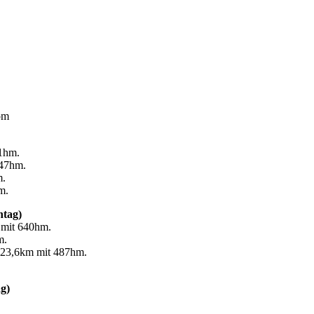
om
11hm.
147hm.
m.
m.
ntag)
 mit 640hm.
m.
 23,6km mit 487hm.
g)