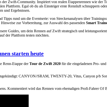
in der Zwift‑Community. Inspiriert von realen Etappenrennen wie der T
n Plattform. Egal ob du als Einsteiger erste Rennluft schnuppern oder 
ern und Ergebnissen.
nd Tipps rund um die Eventserie: von Streckenanalysen über Trainings
le Hinweise zur Vorbereitung, zur Auswahl des passenden
Smart Train
sere Guides, um dein Rennen auf Zwift strategisch und leistungsorien
auf der Plattform testen möchten.
nen starten heute
ste Renn-Etappe der
Tour de Zwift 2020
für die eingeladenen Pro- un
ts angekündigt: CANYON//SRAM, TWENTY-20, Vitus, Canyon p/b Sor
nnens. Kommentiert wird das Rennen vom ehemaligen Profi-Fahrer OJ 