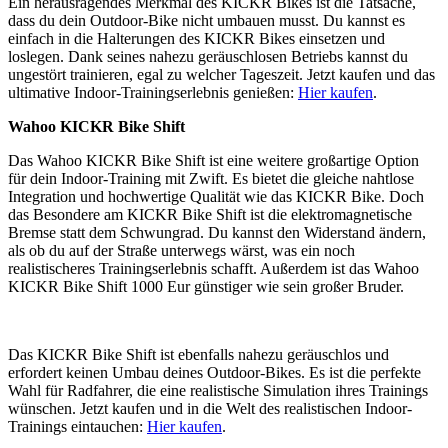
Ein herausragendes Merkmal des KICKR Bikes ist die Tatsache,
dass du dein Outdoor-Bike nicht umbauen musst. Du kannst es
einfach in die Halterungen des KICKR Bikes einsetzen und
loslegen. Dank seines nahezu geräuschlosen Betriebs kannst du
ungestört trainieren, egal zu welcher Tageszeit. Jetzt kaufen und das
ultimative Indoor-Trainingserlebnis genießen:
Hier kaufen
.
Wahoo KICKR Bike Shift
Das Wahoo KICKR Bike Shift ist eine weitere großartige Option
für dein Indoor-Training mit Zwift. Es bietet die gleiche nahtlose
Integration und hochwertige Qualität wie das KICKR Bike. Doch
das Besondere am KICKR Bike Shift ist die elektromagnetische
Bremse statt dem Schwungrad. Du kannst den Widerstand ändern,
als ob du auf der Straße unterwegs wärst, was ein noch
realistischeres Trainingserlebnis schafft. Außerdem ist das Wahoo
KICKR Bike Shift 1000 Eur günstiger wie sein großer Bruder.
Das KICKR Bike Shift ist ebenfalls nahezu geräuschlos und
erfordert keinen Umbau deines Outdoor-Bikes. Es ist die perfekte
Wahl für Radfahrer, die eine realistische Simulation ihres Trainings
wünschen. Jetzt kaufen und in die Welt des realistischen Indoor-
Trainings eintauchen:
Hier kaufen
.