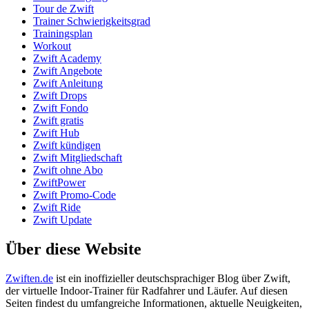
Tour de Zwift
Trainer Schwierigkeitsgrad
Trainingsplan
Workout
Zwift Academy
Zwift Angebote
Zwift Anleitung
Zwift Drops
Zwift Fondo
Zwift gratis
Zwift Hub
Zwift kündigen
Zwift Mitgliedschaft
Zwift ohne Abo
ZwiftPower
Zwift Promo-Code
Zwift Ride
Zwift Update
Über diese Website
Zwiften.de
ist ein inoffizieller deutschsprachiger Blog über Zwift,
der virtuelle Indoor-Trainer für Radfahrer und Läufer. Auf diesen
Seiten findest du umfangreiche Informationen, aktuelle Neuigkeiten,