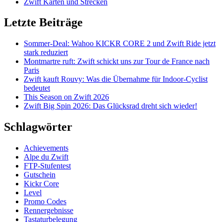
Zwift Karten und Strecken
Letzte Beiträge
Sommer-Deal: Wahoo KICKR CORE 2 und Zwift Ride jetzt
stark reduziert
Montmartre ruft: Zwift schickt uns zur Tour de France nach
Paris
Zwift kauft Rouvy: Was die Übernahme für Indoor-Cyclist
bedeutet
This Season on Zwift 2026
Zwift Big Spin 2026: Das Glücksrad dreht sich wieder!
Schlagwörter
Achievements
Alpe du Zwift
FTP-Stufentest
Gutschein
Kickr Core
Level
Promo Codes
Rennergebnisse
Tastaturbelegung