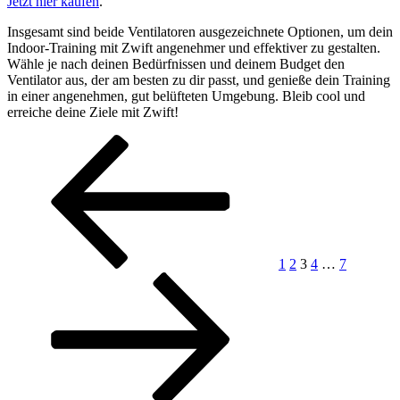
Jetzt hier kaufen
.
Insgesamt sind beide Ventilatoren ausgezeichnete Optionen, um dein
Indoor-Training mit Zwift angenehmer und effektiver zu gestalten.
Wähle je nach deinen Bedürfnissen und deinem Budget den
Ventilator aus, der am besten zu dir passt, und genieße dein Training
in einer angenehmen, gut belüfteten Umgebung. Bleib cool und
erreiche deine Ziele mit Zwift!
Seitennummerierung
Vorherige
Seite
Seite
Seite
Seite
Seite
Nächste
Seite
Seite
der
Beiträge
1
2
3
4
…
7