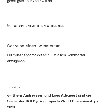
geselligste Tour von Zwift an.
KATEGORIEN
GRUPPENFAHRTEN & RENNEN
Schreibe einen Kommentar
Du musst
angemeldet
sein, um einen Kommentar
abzugeben.
Beitragsnavigation
Vorheriger
ZURÜCK
Beitrag
Bjørn Andreassen und Loes Adegeest sind die
Sieger der UCI Cycling Esports World Championships
2023