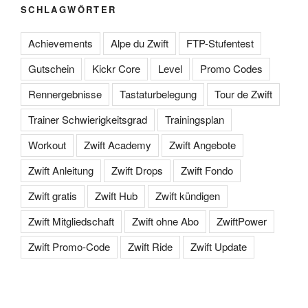
SCHLAGWÖRTER
Achievements
Alpe du Zwift
FTP-Stufentest
Gutschein
Kickr Core
Level
Promo Codes
Rennergebnisse
Tastaturbelegung
Tour de Zwift
Trainer Schwierigkeitsgrad
Trainingsplan
Workout
Zwift Academy
Zwift Angebote
Zwift Anleitung
Zwift Drops
Zwift Fondo
Zwift gratis
Zwift Hub
Zwift kündigen
Zwift Mitgliedschaft
Zwift ohne Abo
ZwiftPower
Zwift Promo-Code
Zwift Ride
Zwift Update