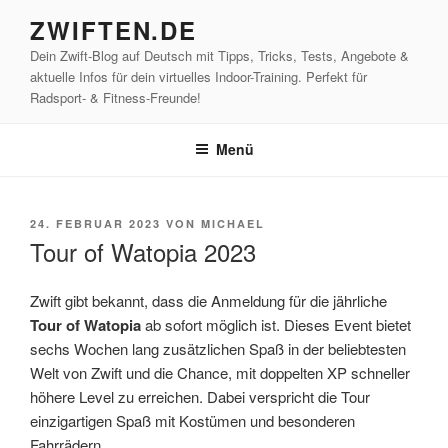
Zum
ZWIFTEN.DE
Inhalt
Dein Zwift-Blog auf Deutsch mit Tipps, Tricks, Tests, Angebote &
springen
aktuelle Infos für dein virtuelles Indoor-Training. Perfekt für
Radsport- & Fitness-Freunde!
Menü
VERÖFFENTLICHT
24. FEBRUAR 2023
VON
MICHAEL
AM
Tour of Watopia 2023
Zwift gibt bekannt, dass die Anmeldung für die jährliche
Tour of Watopia
ab sofort möglich ist. Dieses Event bietet
sechs Wochen lang zusätzlichen Spaß in der beliebtesten
Welt von Zwift und die Chance, mit doppelten XP schneller
höhere Level zu erreichen. Dabei verspricht die Tour
einzigartigen Spaß mit Kostümen und besonderen
Fahrrädern.