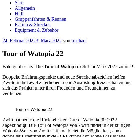
Start
Allgemein
Hilfe
Gruppenfahrten & Rennen
Karten & Strecken
Equipment & Zubehör
Veröffentlicht
24. Februar 2022
3. März 2022
von
michael
am
Tour of Watopia 22
Bald geht es los: Die
Tour of Watopia
kehrt im März 2022 zurück!
Doppelte Erfahrungspunkte und neue Streckenabzeichen helfen
Zwiftern ihr Level zu erhöhen, neue Ausrüstung freizuschalten und
sich das Prahlen unter ihren Freunden und Freundinnen zu
verdienen.
Tour of Watopia 22
Zwift hat heute die Rückkehr der Tour of Watopia für 2022
angekündigt. Die Tour of Watopia von Zwift findet in der kultigen
Watopia-Welt von Zwift statt und bietet die Möglichkeit, dank
doppelter Erfahrungspunkte (XP), doppelt so schnell das eigene