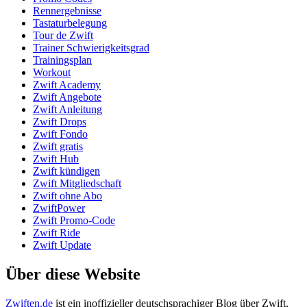
Rennergebnisse
Tastaturbelegung
Tour de Zwift
Trainer Schwierigkeitsgrad
Trainingsplan
Workout
Zwift Academy
Zwift Angebote
Zwift Anleitung
Zwift Drops
Zwift Fondo
Zwift gratis
Zwift Hub
Zwift kündigen
Zwift Mitgliedschaft
Zwift ohne Abo
ZwiftPower
Zwift Promo-Code
Zwift Ride
Zwift Update
Über diese Website
Zwiften.de
ist ein inoffizieller deutschsprachiger Blog über Zwift,