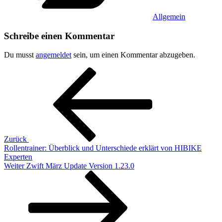
Allgemein
Schreibe einen Kommentar
Du musst
angemeldet
sein, um einen Kommentar abzugeben.
Beitragsnavigation
Vorheriger
Beitrag
Zurück
Rollentrainer: Überblick und Unterschiede erklärt von HIBIKE
Experten
Nächster
Weiter
Zwift März Update Version 1.23.0
Beitrag