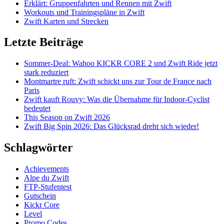
Erklärt: Gruppenfahrten und Rennen mit Zwift
Workouts und Trainingspläne in Zwift
Zwift Karten und Strecken
Letzte Beiträge
Sommer-Deal: Wahoo KICKR CORE 2 und Zwift Ride jetzt
stark reduziert
Montmartre ruft: Zwift schickt uns zur Tour de France nach
Paris
Zwift kauft Rouvy: Was die Übernahme für Indoor-Cyclist
bedeutet
This Season on Zwift 2026
Zwift Big Spin 2026: Das Glücksrad dreht sich wieder!
Schlagwörter
Achievements
Alpe du Zwift
FTP-Stufentest
Gutschein
Kickr Core
Level
Promo Codes