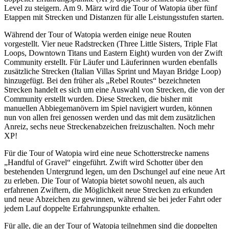
Level zu steigern. Am 9. März wird die Tour of Watopia über fünf
Etappen mit Strecken und Distanzen für alle Leistungsstufen starten.
Während der Tour of Watopia werden einige neue Routen
vorgestellt. Vier neue Radstrecken (Three Little Sisters, Triple Flat
Loops, Downtown Titans und Eastern Eight) wurden von der Zwift
Community erstellt. Für Läufer und Läuferinnen wurden ebenfalls
zusätzliche Strecken (Italian Villas Sprint und Mayan Bridge Loop)
hinzugefügt. Bei den früher als „Rebel Routes“ bezeichneten
Strecken handelt es sich um eine Auswahl von Strecken, die von der
Community erstellt wurden. Diese Strecken, die bisher mit
manuellen Abbiegemanövern im Spiel navigiert wurden, können
nun von allen frei genossen werden und das mit dem zusätzlichen
Anreiz, sechs neue Streckenabzeichen freizuschalten. Noch mehr
XP!
Für die Tour of Watopia wird eine neue Schotterstrecke namens
„Handful of Gravel“ eingeführt. Zwift wird Schotter über den
bestehenden Untergrund legen, um den Dschungel auf eine neue Art
zu erleben. Die Tour of Watopia bietet sowohl neuen, als auch
erfahrenen Zwiftern, die Möglichkeit neue Strecken zu erkunden
und neue Abzeichen zu gewinnen, während sie bei jeder Fahrt oder
jedem Lauf doppelte Erfahrungspunkte erhalten.
Für alle, die an der Tour of Watopia teilnehmen sind die doppelten