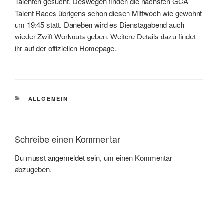
Talenten gesucht. Deswegen finden die nächsten GCA
Talent Races übrigens schon diesen Mittwoch wie gewohnt
um 19:45 statt. Daneben wird es Dienstagabend auch
wieder Zwift Workouts geben. Weitere Details dazu findet
ihr auf der offiziellen Homepage.
KATEGORIEN
ALLGEMEIN
Schreibe einen Kommentar
Du musst
angemeldet
sein, um einen Kommentar
abzugeben.
Beitragsnavigation