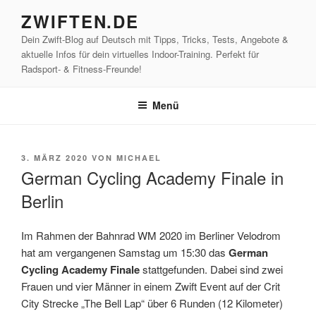
Zum
ZWIFTEN.DE
Inhalt
Dein Zwift-Blog auf Deutsch mit Tipps, Tricks, Tests, Angebote &
springen
aktuelle Infos für dein virtuelles Indoor-Training. Perfekt für
Radsport- & Fitness-Freunde!
Menü
VERÖFFENTLICHT
3. MÄRZ 2020
VON
MICHAEL
AM
German Cycling Academy Finale in
Berlin
Im Rahmen der Bahnrad WM 2020 im Berliner Velodrom
hat am vergangenen Samstag um 15:30 das
German
Cycling Academy Finale
stattgefunden. Dabei sind zwei
Frauen und vier Männer in einem Zwift Event auf der Crit
City Strecke „The Bell Lap“ über 6 Runden (12 Kilometer)