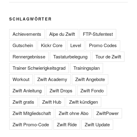
SCHLAGWÖRTER
Achievements
Alpe du Zwift
FTP-Stufentest
Gutschein
Kickr Core
Level
Promo Codes
Rennergebnisse
Tastaturbelegung
Tour de Zwift
Trainer Schwierigkeitsgrad
Trainingsplan
Workout
Zwift Academy
Zwift Angebote
Zwift Anleitung
Zwift Drops
Zwift Fondo
Zwift gratis
Zwift Hub
Zwift kündigen
Zwift Mitgliedschaft
Zwift ohne Abo
ZwiftPower
Zwift Promo-Code
Zwift Ride
Zwift Update