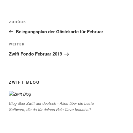
Beitragsnavigation
Vorheriger
ZURÜCK
Beitrag
Belegungsplan der Gästekarte für Februar
Nächster
WEITER
Beitrag
Zwift Fondo Februar 2019
ZWIFT BLOG
Blog über Zwift auf deutsch - Alles über die beste
Software, die du für deinen Pain-Cave brauchst!