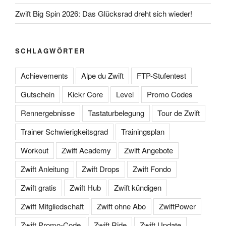
Zwift Big Spin 2026: Das Glücksrad dreht sich wieder!
SCHLAGWÖRTER
Achievements
Alpe du Zwift
FTP-Stufentest
Gutschein
Kickr Core
Level
Promo Codes
Rennergebnisse
Tastaturbelegung
Tour de Zwift
Trainer Schwierigkeitsgrad
Trainingsplan
Workout
Zwift Academy
Zwift Angebote
Zwift Anleitung
Zwift Drops
Zwift Fondo
Zwift gratis
Zwift Hub
Zwift kündigen
Zwift Mitgliedschaft
Zwift ohne Abo
ZwiftPower
Zwift Promo-Code
Zwift Ride
Zwift Update