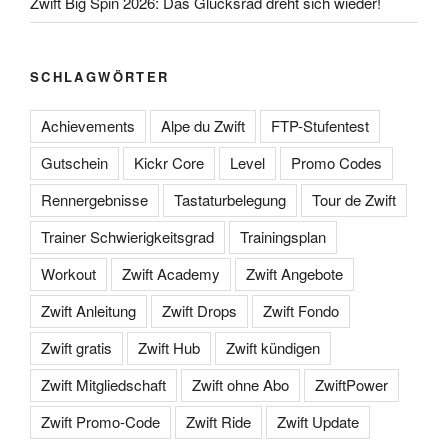
Zwift Big Spin 2026: Das Glücksrad dreht sich wieder!
SCHLAGWÖRTER
Achievements
Alpe du Zwift
FTP-Stufentest
Gutschein
Kickr Core
Level
Promo Codes
Rennergebnisse
Tastaturbelegung
Tour de Zwift
Trainer Schwierigkeitsgrad
Trainingsplan
Workout
Zwift Academy
Zwift Angebote
Zwift Anleitung
Zwift Drops
Zwift Fondo
Zwift gratis
Zwift Hub
Zwift kündigen
Zwift Mitgliedschaft
Zwift ohne Abo
ZwiftPower
Zwift Promo-Code
Zwift Ride
Zwift Update