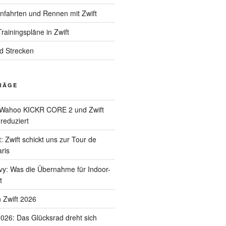
enfahrten und Rennen mit Zwift
rainingspläne in Zwift
nd Strecken
RÄGE
Wahoo KICKR CORE 2 und Zwift
 reduziert
: Zwift schickt uns zur Tour de
ris
uvy: Was die Übernahme für Indoor-
t
 Zwift 2026
2026: Das Glücksrad dreht sich