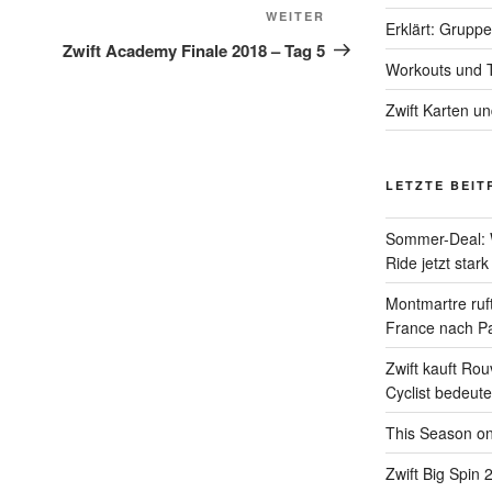
Nächster
WEITER
Erklärt: Grupp
Beitrag
Zwift Academy Finale 2018 – Tag 5
Workouts und T
Zwift Karten u
LETZTE BEIT
Sommer-Deal: 
Ride jetzt stark
Montmartre ruft
France nach Pa
Zwift kauft Ro
Cyclist bedeute
This Season on
Zwift Big Spin 