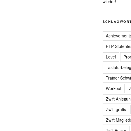
wieder!
SCHLAGWÖR
Achievement
FTP-Stufente
Level
Pro
Tastaturbele
Trainer Schwi
Workout
Z
Zwift Anleitu
Zwift gratis
Zwift Mitglied
ZwiftPower