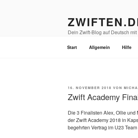
Zum
Inhalt
ZWIFTEN.D
springen
Dein Zwift-Blog auf Deutsch mit T
Radsport- & Fitness-Freunde!
Start
Allgemein
Hilfe
VERÖFFENTLICHT
16. NOVEMBER 2018
VON
MICHA
AM
Zwift Academy Fina
Die 3 Finalisten Alex, Ollie u
der Zwift Academy 2018 in Kaps
begehrten Vertrag im U23 Team