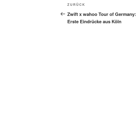
Beitragsnavigation
Vorheriger
ZURÜCK
Beitrag
Zwift x wahoo Tour of Germany:
Erste Eindrücke aus Köln