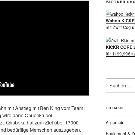
PARTNER SH
Wahoo KICKR 
mit Zwift Cog u
KICKR CORE 
für 1199,99€ k
Suche
nach:
ahrt mit Anstieg mit Ben King vom Team
THEMEN
g wird dann Qhubeka bei
tzt. Qhubeka hat zum Ziel über 17000
Allgemein
 und bedürftige Menschen auszugeben.
Equipment & Z