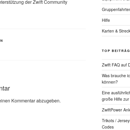
terstützung der Zwift Community
Gruppenfahrte
Hilfe
Karten & Strec
EN
TOP BEITRÄ
Zwift FAQ auf 
Was brauche ich
können?
ntar
Eine ausführlic
große Hilfe zur
einen Kommentar abzugeben.
ZwiftPower Anl
Trikots / Jerse
Codes