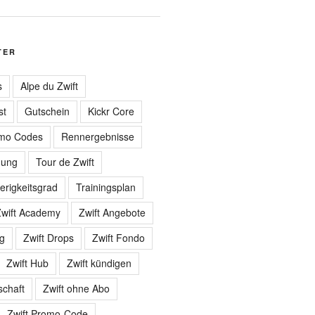
TER
s
Alpe du Zwift
st
Gutschein
Kickr Core
mo Codes
Rennergebnisse
gung
Tour de Zwift
erigkeitsgrad
Trainingsplan
wift Academy
Zwift Angebote
ng
Zwift Drops
Zwift Fondo
Zwift Hub
Zwift kündigen
schaft
Zwift ohne Abo
Zwift Promo-Code