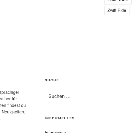
Zwift Ride
SUCHE
Suche
hsprachiger
nach:
rainer für
ten findest du
e Neuigkeiten,
.
INFORMELLES
Impressum